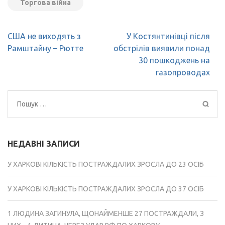
Торгова війна
Навігація
США не виходять з
У Костянтинівці після
записів
Рамштайну – Рютте
обстрілів виявили понад
30 пошкоджень на
газопроводах
Пошук:
НЕДАВНІ ЗАПИСИ
У ХАРКОВІ КІЛЬКІСТЬ ПОСТРАЖДАЛИХ ЗРОСЛА ДО 23 ОСІБ
У ХАРКОВІ КІЛЬКІСТЬ ПОСТРАЖДАЛИХ ЗРОСЛА ДО 37 ОСІБ
1 ЛЮДИНА ЗАГИНУЛА, ЩОНАЙМЕНШЕ 27 ПОСТРАЖДАЛИ, З