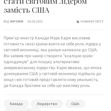
стати світовим лідером
замість США
ВІД
INFORM
04.04.2025
НОВИНИ СВІТУ
Прем’єр-міністр Канади Марк Карні висловив
готовність своєї країни взяти на себе роль лідера у
світовій економіці, яка раніше належала до США.
Він заявив про намір створити “коаліцію країн-
однодумців” для пошуку альтернативи
американському лідерству. Карні вважає, що епоха
домінування США у світовій економіці підійшла до
кінця і він готовий представляти нову реальність,
де Канада братиме на себе цю важливу роль.
Канада
Лидерство
США