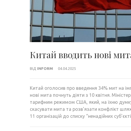
Китай вводить нові мит
ВІД
INFORM
04.04.2025
Китай оголосив про введення 34% мит на імп
нові мита почнуть діяти з 10 квітня. Мініс
тарифним режимом США, який, на їхню думку,
скасувати мита та розв’язати конфлікт шлях
11 організацій до списку “ненадійних суб’єк