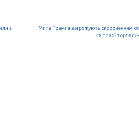
млн з
Мита Трампа загрожують скороченням об
світової торгівлі