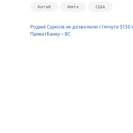
Китай
Мита
США
Навігація
Родині Суркісів не дозволили стягнути $150 
записів
ПриватБанку – ВС