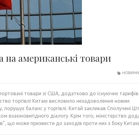
а на американські товари
НОВИНИ 
ортовані товари зі США, додатково до існуючих тарифів.
терство торгівлі Китаю висловило незадоволення новим
 порушує баланс у торгівлі. Китай закликав Сполучені Ш
ом взаємовигідного діалогу. Крім того, міністерство до
тів”, що може призвести до заходів проти них з боку Китаю