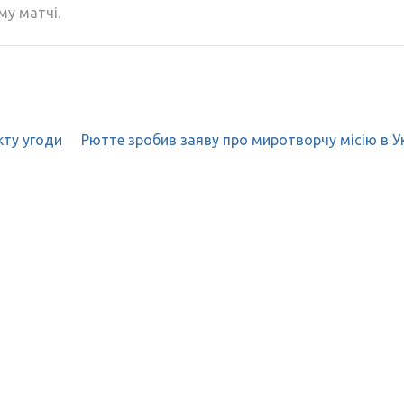
у матчі.
кту угоди
Рютте зробив заяву про миротворчу місію в Ук