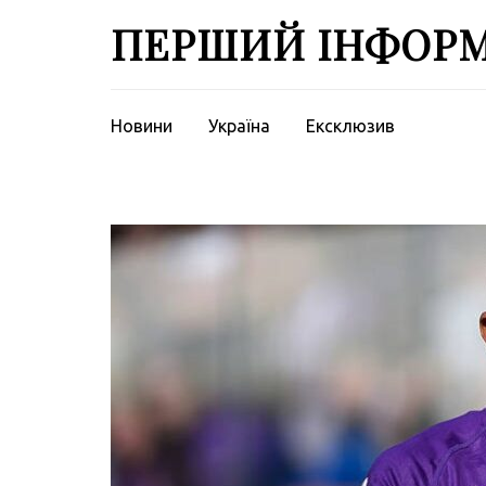
Перейти
ПЕРШИЙ ІНФОР
до
вмісту
(натисніть
Enter)
Новини
Україна
Ексклюзив