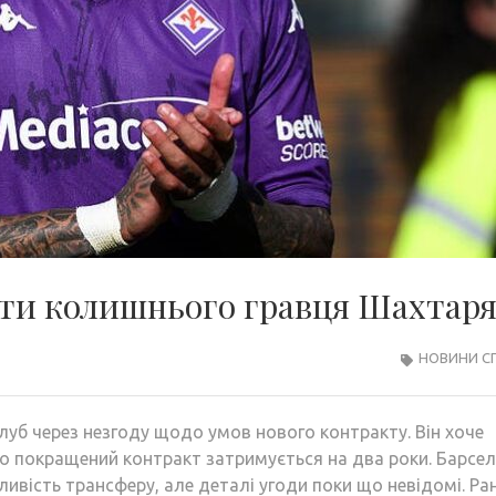
ати колишнього гравця Шахтар
НОВИНИ С
уб через незгоду щодо умов нового контракту. Він хоче
про покращений контракт затримується на два роки. Барсе
ливість трансферу, але деталі угоди поки що невідомі. Ра