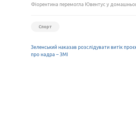
Фіорентина перемогла Ювентус у домашньом
Спорт
Навігація
Зеленський наказав розслідувати витік проє
записів
про надра – ЗМІ