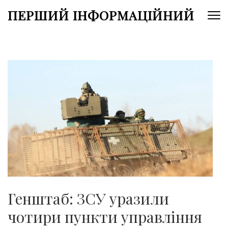
Перейти
ПЕРШИЙ ІНФОРМАЦІЙНИЙ
до
вмісту
(натисніть
Enter)
Генштаб: ЗСУ уразили
чотири пункти управління