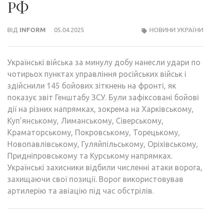
РФ
ВІД
INFORM
05.04.2025
НОВИНИ УКРАЇНИ
Українські війська за минулу добу нанесли удари по
чотирьох пунктах управління російських військ і
здійснили 145 бойових зіткнень на фронті, як
показує звіт Генштабу ЗСУ. Були зафіксовані бойові
дії на різних напрямках, зокрема на Харківському,
Куп’янському, Лиманському, Сіверському,
Краматорському, Покровському, Торецькому,
Новопавлівському, Гуляйпільському, Оріхівському,
Придніпровському та Курському напрямках.
Українські захисники відбили численні атаки ворога,
захищаючи свої позиції. Ворог використовував
артилерію та авіацію під час обстрілів.