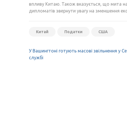
впливу Китаю. Також вказується, що мита н
дипломатів звернути увагу на зменшення еко
Китай
Податки
США
Навігація
У Вашингтоні готують масові звільнення у Се
записів
службі