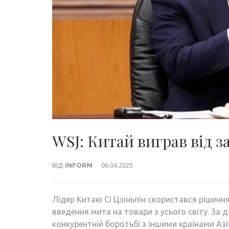
WSJ: Китай виграв від 
ВІД
INFORM
06.04.2025
Лідер Китаю Сі Цзіньпін скористався рішен
введення мита на товари з усього світу. За д
конкурентній боротьбі з іншими країнами Азі