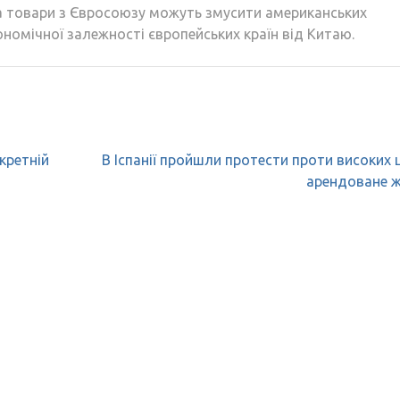
а товари з Євросоюзу можуть змусити американських
номічної залежності європейських країн від Китаю.
кретній
В Іспанії пройшли протести проти високих ц
арендоване 