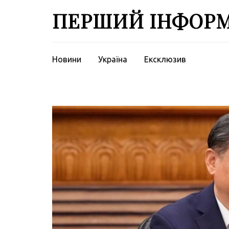
Перейти
ПЕРШИЙ ІНФОР
до
вмісту
(натисніть
Enter)
Новини
Україна
Ексклюзив