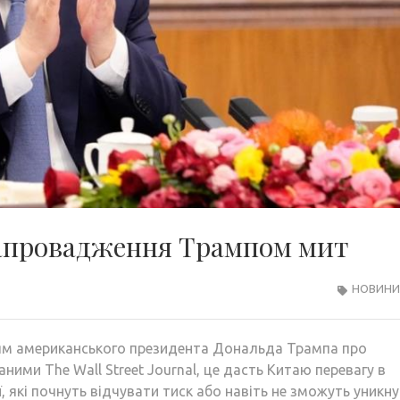
запровадження Трампом мит
НОВИНИ 
ням американського президента Дональда Трампа про
аними The Wall Street Journal, це дасть Китаю перевагу в
ї, які почнуть відчувати тиск або навіть не зможуть уникн