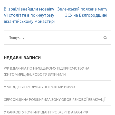
Навігація
В Ізраїлі знайшли мозаїку
Зеленський пояснив мету
записів
VI століття в покинутому
ЗСУ на Бєлгородщині
візантійському монастирі
Пошук:
НЕДАВНІ ЗАПИСИ
РФ ВДАРИЛА ПО НІМЕЦЬКОМУ ПІДПРИЄМСТВУ НА
ЖИТОМИРЩИНІ: РОБОТУ ЗУПИНИЛИ
У МОЛДОВІ ПРОЛУНАВ ПОТУЖНИЙ ВИБУХ
ХЕРСОНЩИНА РОЗШИРИЛА ЗОНУ ОБОВ’ЯЗКОВОЇ ЕВАКУАЦІЇ
У ХАРКОВІ УТОЧНИЛИ ДАНІ ПРО ЖЕРТВ АТАКИ РФ