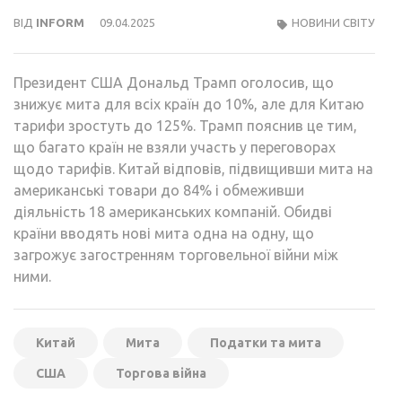
ВІД
INFORM
09.04.2025
НОВИНИ СВІТУ
Президент США Дональд Трамп оголосив, що
знижує мита для всіх країн до 10%, але для Китаю
тарифи зростуть до 125%. Трамп пояснив це тим,
що багато країн не взяли участь у переговорах
щодо тарифів. Китай відповів, підвищивши мита на
американські товари до 84% і обмеживши
діяльність 18 американських компаній. Обидві
країни вводять нові мита одна на одну, що
загрожує загостренням торговельної війни між
ними.
Китай
Мита
Податки та мита
США
Торгова війна