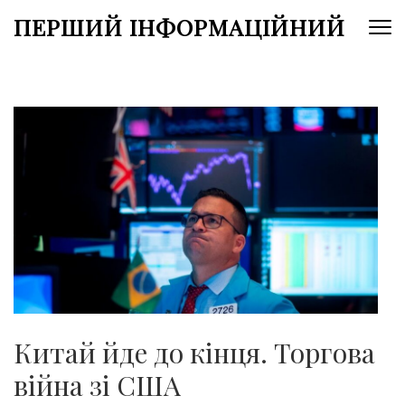
Перейти
ПЕРШИЙ ІНФОРМАЦІЙНИЙ
до
вмісту
(натисніть
Enter)
Китай йде до кінця. Торгова
війна зі США