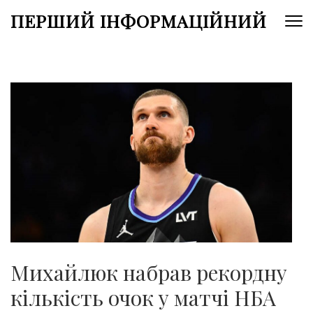
Перейти
ПЕРШИЙ ІНФОРМАЦІЙНИЙ
до
вмісту
(натисніть
Enter)
Михайлюк набрав рекордну
кількість очок у матчі НБА