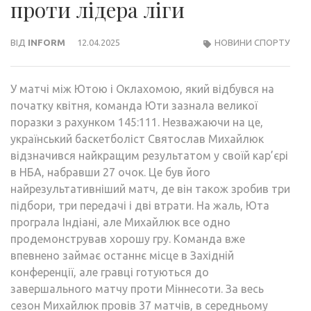
проти лідера ліги
ВІД
INFORM
12.04.2025
НОВИНИ СПОРТУ
У матчі між Ютою і Оклахомою, який відбувся на
початку квітня, команда Юти зазнала великої
поразки з рахунком 145:111. Незважаючи на це,
український баскетболіст Святослав Михайлюк
відзначився найкращим результатом у своїй кар’єрі
в НБА, набравши 27 очок. Це був його
найрезультативніший матч, де він також зробив три
підбори, три передачі і дві втрати. На жаль, Юта
програла Індіані, але Михайлюк все одно
продемонстрував хорошу гру. Команда вже
впевнено займає останнє місце в Західній
конференції, але гравці готуються до
завершального матчу проти Міннесоти. За весь
сезон Михайлюк провів 37 матчів, в середньому