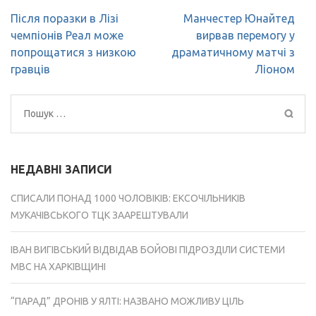
Навігація
Після поразки в Лізі
Манчестер Юнайтед
записів
чемпіонів Реал може
вирвав перемогу у
попрощатися з низкою
драматичному матчі з
гравців
Ліоном
Пошук:
НЕДАВНІ ЗАПИСИ
СПИСАЛИ ПОНАД 1000 ЧОЛОВІКІВ: ЕКСОЧІЛЬНИКІВ
МУКАЧІВСЬКОГО ТЦК ЗААРЕШТУВАЛИ
ІВАН ВИГІВСЬКИЙ ВІДВІДАВ БОЙОВІ ПІДРОЗДІЛИ СИСТЕМИ
МВС НА ХАРКІВЩИНІ
“ПАРАД” ДРОНІВ У ЯЛТІ: НАЗВАНО МОЖЛИВУ ЦІЛЬ