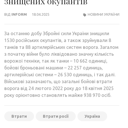
знищених окупантів
ВІД
INFORM
18.04.2025
НОВИНИ УКРАЇНИ
За останню добу Збройні сили України знищили
1530 російських окупантів, а також зруйнували 8
танків та 88 артилерійських систем ворога. Загалом
з початку війни було ліквідовано значну кількість
ворожої техніки, так як танки – 10 662 одиниці,
бойові броньовані машини – 22 257 одиниць,
артилерійські системи – 26 530 одиниць, і так далі.
Військові зазначають, що загальні бойові втрати
ворога від 24 лютого 2022 року до 18 квітня 2025
року орієнтовно становлять майже 938 970 осіб.
Втрати
Втрати росії
Україна