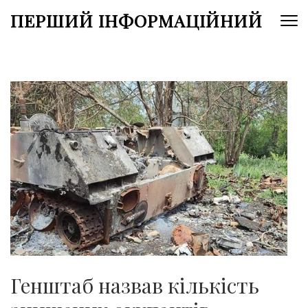
Перейти
ПЕРШИЙ ІНФОРМАЦІЙНИЙ
до
вмісту
(натисніть
Enter)
Генштаб назвав кількість