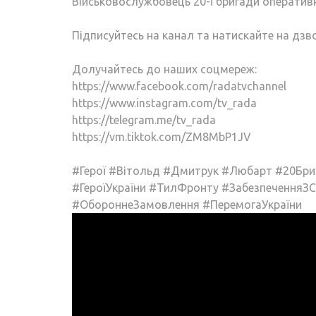
Військовослужбовець 20-ї бригади оператив
Підписуйтесь на канал та натискайте на дзвон
Долучайтесь до наших соцмереж:
https://www.facebook.com/radatvchannel
https://www.instagram.com/tv_rada
https://telegram.me/tv_rada
https://vm.tiktok.com/ZM8MbP1JV
#Герої #Вітольд #Дмитрук #Любарт #20Бриг
#ГероїУкраїни #ТилФронту #ЗабезпеченняЗС
#ОбороннеЗамовлення #ПеремогаУкраїни