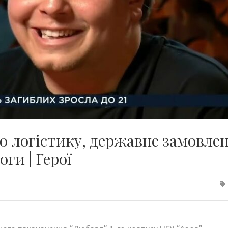
ро логістику, державне замовле
ги | Герої