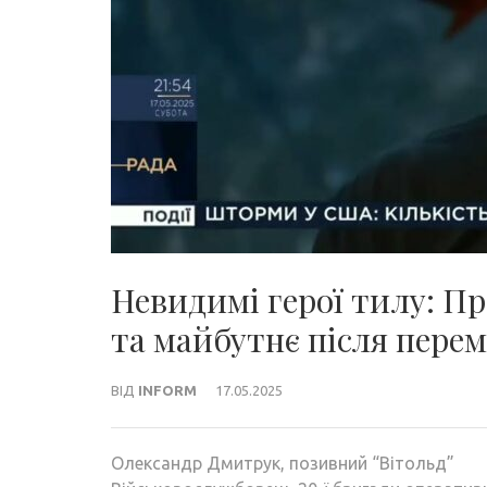
Невидимі герої тилу: П
та майбутнє після перемо
ВІД
INFORM
17.05.2025
Олександр Дмитрук, позивний “Вітольд”