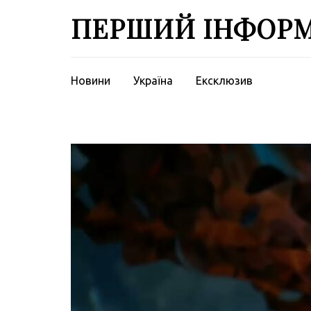
Перейти
ПЕРШИЙ ІНФОР
до
вмісту
(натисніть
Enter)
Новини
Україна
Ексклюзив