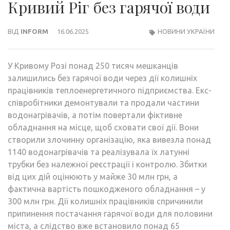
Кривий Ріг без гарячої води
ВІД
INFORM
16.06.2025
НОВИНИ УКРАЇНИ
У Кривому Розі понад 250 тисяч мешканців
залишились без гарячої води через дії колишніх
працівників теплоенергетичного підприємства. Екс-
співробітники демонтували та продали частини
водонагрівачів, а потім повертали фіктивне
обладнання на місце, щоб сховати свої дії. Вони
створили злочинну організацію, яка вивезла понад
1140 водонагрівачів та реалізувала їх латунні
трубки без належної реєстрації і контролю. Збитки
від цих дій оцінюють у майже 30 млн грн, а
фактична вартість пошкодженого обладнання – у
300 млн грн. Дії колишніх працівників спричинили
припинення постачання гарячої води для половини
міста, а слідство вже встановило понад 65