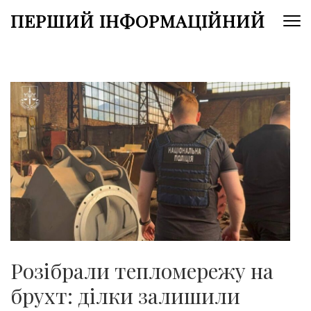
Перейти
ПЕРШИЙ ІНФОРМАЦІЙНИЙ
до
вмісту
(натисніть
Enter)
Розібрали тепломережу на
брухт: ділки залишили