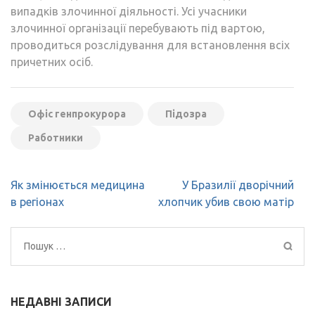
випадків злочинної діяльності. Усі учасники
злочинної організації перебувають під вартою,
проводиться розслідування для встановлення всіх
причетних осіб.
Офіс генпрокурора
Підозра
Работники
Навігація
Як змінюється медицина
У Бразилії дворічний
записів
в регіонах
хлопчик убив свою матір
Пошук:
НЕДАВНІ ЗАПИСИ