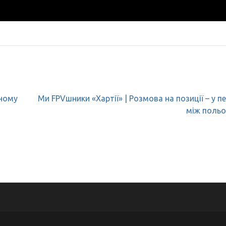
рному
Ми FPVшники «Хартії» | Розмова на позиції – у пе
між поль