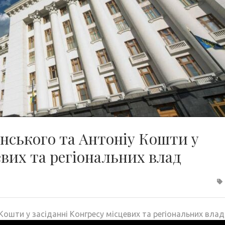
нського та Антоніу Кошти у
евих та регіональних влад
ошти у засіданні Конгресу місцевих та регіональних влад