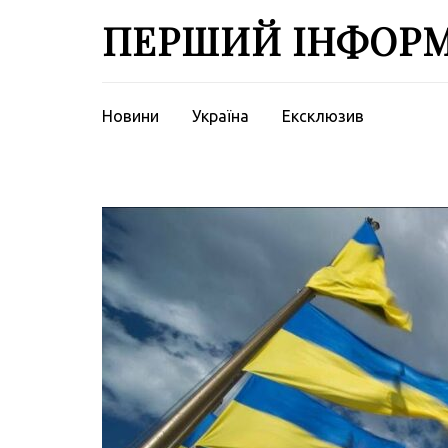
Перейти
ПЕРШИЙ ІНФОР
до
вмісту
(натисніть
Enter)
Новини
Україна
Ексклюзив