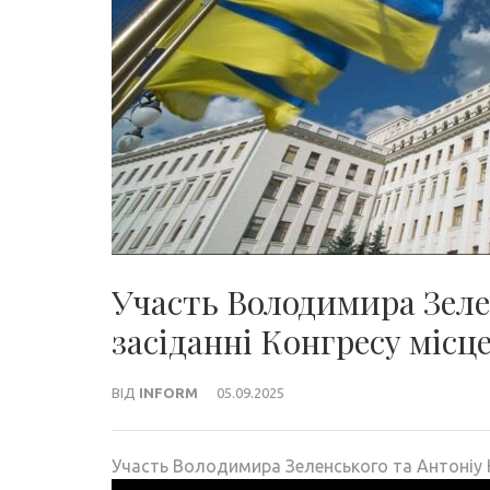
Участь Володимира Зеле
засіданні Конгресу місц
ВІД
INFORM
05.09.2025
Участь Володимира Зеленського та Антоніу К