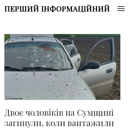
Перейти
ПЕРШИЙ ІНФОРМАЦІЙНИЙ
до
вмісту
(натисніть
Enter)
Двоє чоловіків на Сумщині
загинули, коли вантажили