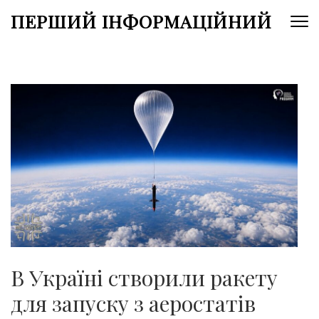
Перейти
ПЕРШИЙ ІНФОРМАЦІЙНИЙ
до
вмісту
(натисніть
Enter)
В Україні створили ракету
для запуску з аеростатів