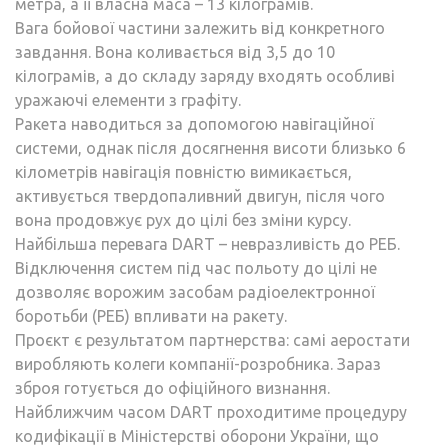
метра, а її власна маса – 13 кілограмів.
Вага бойової частини залежить від конкретного
завдання. Вона коливається від 3,5 до 10
кілограмів, а до складу заряду входять особливі
уражаючі елементи з графіту.
Ракета наводиться за допомогою навігаційної
системи, однак після досягнення висоти близько 6
кілометрів навігація повністю вимикається,
активується твердопаливний двигун, після чого
вона продовжує рух до цілі без зміни курсу.
Найбільша перевага DART – невразливість до РЕБ.
Відключення систем під час польоту до цілі не
дозволяє ворожим засобам радіоелектронної
боротьби (РЕБ) впливати на ракету.
Проєкт є результатом партнерства: самі аеростати
виробляють колеги компанії-розробника. Зараз
зброя готується до офіційного визнання.
Найближчим часом DART проходитиме процедуру
кодифікації в Міністерстві оборони України, що