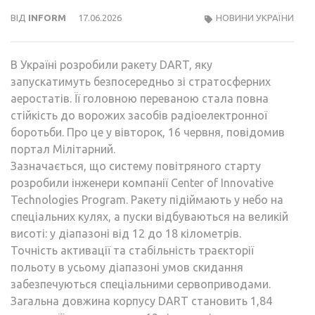
ВІД
INFORM
17.06.2026
НОВИНИ УКРАЇНИ
В Україні розробили ракету DART, яку
запускатимуть безпосередньо зі стратосферних
аеростатів. Її головною переваною стала повна
стійкість до ворожих засобів радіоелектронної
боротьби. Про це у вівторок, 16 червня, повідомив
портал Мілітарний.
Зазначається, що систему повітряного старту
розробили інженери компанії Center of Innovative
Technologies Program. Ракету підіймають у небо на
спеціальних кулях, а пуски відбуваються на великій
висоті: у діапазоні від 12 до 18 кілометрів.
Точність активації та стабільність траєкторії
польоту в усьому діапазоні умов скидання
забезпечуються спеціальними сервоприводами.
Загальна довжина корпусу DART становить 1,84