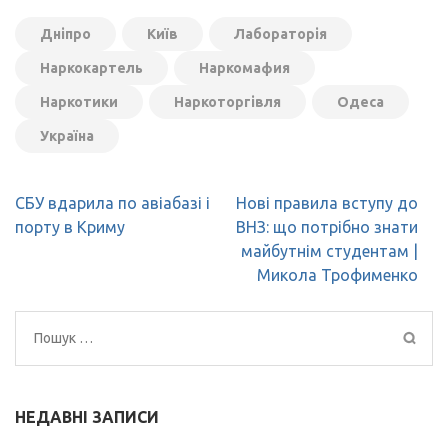
Дніпро
Київ
Лабораторія
Наркокартель
Наркомафия
Наркотики
Наркоторгівля
Одеса
Україна
Навігація
СБУ вдарила по авіабазі і
Нові правила вступу до
записів
порту в Криму
ВНЗ: що потрібно знати
майбутнім студентам |
Микола Трофименко
Пошук:
НЕДАВНІ ЗАПИСИ