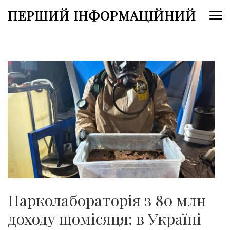
Перейти
ПЕРШИЙ ІНФОРМАЦІЙНИЙ
до
вмісту
(натисніть
Enter)
Нарколабораторія з 80 млн
доходу щомісяця: в Україні