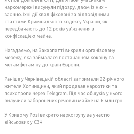
Як повідомили в ОГП, дев’ятьом учасникам
наркомережі висунули підозру, двом із них –
заочно. Їхні дії кваліфіковані за відповідними
статтями Кримінального кодексу України, які
передбачають до 12 років ув’язнення з
конфіскацією майна.
Нагадаємо, на Закарпатті викрили організовану
мережу, яка займалася постачанням кокаїну та
метамфетаміну до країн Європи.
Раніше у Чернівецькій області затримали 22-річного
жителя Хотинщини, який продавав наркотики та
психотропи через Telegram. Під час обшуків у нього
вилучили заборонених речовин майже на 6 млн грн.
У Кривому Розі викрито наркогрупу за участю
військових у СЗЧ