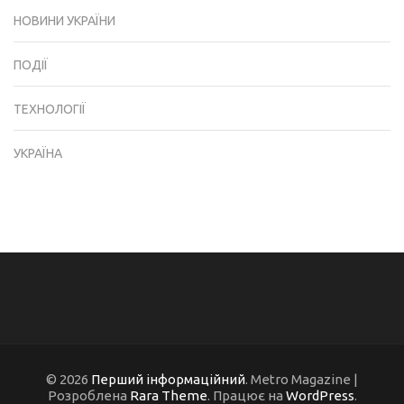
НОВИНИ УКРАЇНИ
ПОДІЇ
ТЕХНОЛОГІЇ
УКРАЇНА
© 2026
Перший інформаційний
. Metro Magazine |
Розроблена
Rara Theme
. Працює на
WordPress
.