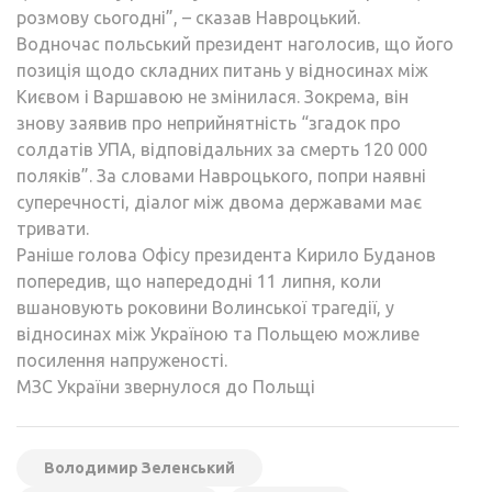
розмову сьогодні”, – сказав Навроцький.
Водночас польський президент наголосив, що його
позиція щодо складних питань у відносинах між
Києвом і Варшавою не змінилася. Зокрема, він
знову заявив про неприйнятність “згадок про
солдатів УПА, відповідальних за смерть 120 000
поляків”. За словами Навроцького, попри наявні
суперечності, діалог між двома державами має
тривати.
Раніше голова Офісу президента Кирило Буданов
попередив, що напередодні 11 липня, коли
вшановують роковини Волинської трагедії, у
відносинах між Україною та Польщею можливе
посилення напруженості.
МЗС України звернулося до Польщі
Володимир Зеленський