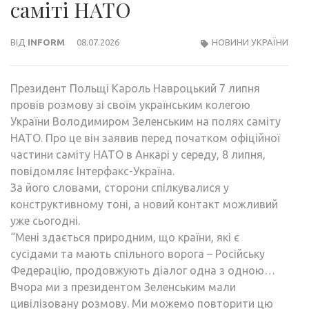
саміті НАТО
ВІД
INFORM
08.07.2026
НОВИНИ УКРАЇНИ
Президент Польщі Кароль Навроцький 7 липня
провів розмову зі своїм українським колегою
України Володимиром Зеленським на полях саміту
НАТО. Про це він заявив перед початком офіційної
частини саміту НАТО в Анкарі у середу, 8 липня,
повідомляє Інтерфакс-Україна.
За його словами, сторони спілкувалися у
конструктивному тоні, а новий контакт можливий
уже сьогодні.
“Мені здається природним, що країни, які є
сусідами та мають спільного ворога – Російську
Федерацію, продовжують діалог одна з одною…
Вчора ми з президентом Зеленським мали
цивілізовану розмову. Ми можемо повторити цю