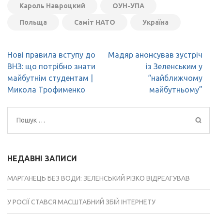
Кароль Навроцкий
ОУН-УПА
Польща
Саміт НАТО
Україна
Навігація
Нові правила вступу до
Мадяр анонсував зустріч
записів
ВНЗ: що потрібно знати
із Зеленським у
майбутнім студентам |
“найближчому
Микола Трофименко
майбутньому”
Пошук:
НЕДАВНІ ЗАПИСИ
МАРГАНЕЦЬ БЕЗ ВОДИ: ЗЕЛЕНСЬКИЙ РІЗКО ВІДРЕАГУВАВ
У РОСІЇ СТАВСЯ МАСШТАБНИЙ ЗБІЙ ІНТЕРНЕТУ