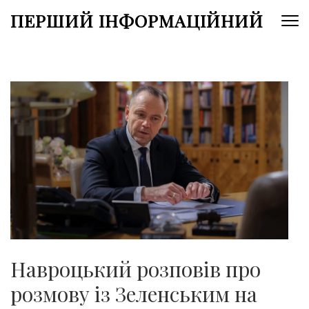
Перейти
ПЕРШИЙ ІНФОРМАЦІЙНИЙ
до
вмісту
(натисніть
Enter)
Навроцький розповів про
розмову із Зеленським на