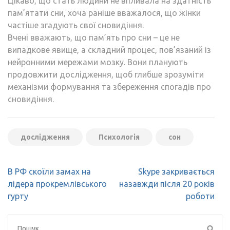
Цікаво, що стать людини не впливала на здатність
пам’ятати сни, хоча раніше вважалося, що жінки
частіше згадують свої сновидіння.
Вчені вважають, що пам’ять про сни – це не
випадкове явище, а складний процес, пов’язаний із
нейронними мережами мозку. Вони планують
продовжити дослідження, щоб глибше зрозуміти
механізми формування та збереження спогадів про
сновидіння.
дослідження
Психологія
сон
Навігація
В РФ скоїли замах на
Skype закривається
записів
лідера прокремлівського
назавжди після 20 років
гурту
роботи
Пошук: