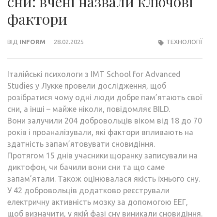
сни: вчені назвали ключові
фактори
ВІД
INFORM
28.02.2025
ТЕХНОЛОГІЇ
Італійські психологи з IMT School for Advanced
Studies у Лукке провели дослідження, щоб
розібратися чому одні люди добре пам’ятають свої
сни, а інші – майже ніколи, повідомляє BILD.
Вони залучили 204 добровольців віком від 18 до 70
років і проаналізували, які фактори впливають на
здатність запам’ятовувати сновидіння.
Протягом 15 днів учасники щоранку записували на
диктофон, чи бачили вони сни та що саме
запам’ятали. Також оцінювалася якість їхнього сну.
У 42 добровольців додатково реєстрували
електричну активність мозку за допомогою ЕЕГ,
щоб визначити, у якій фазі сну виникали сновидіння.