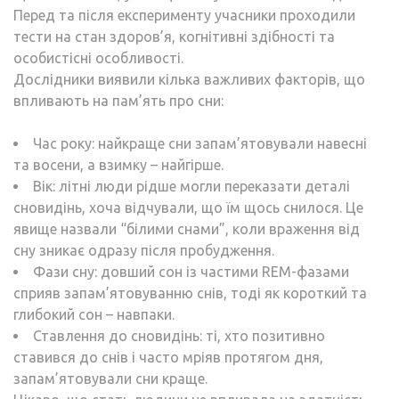
Перед та після експерименту учасники проходили
тести на стан здоров’я, когнітивні здібності та
особистісні особливості.
Дослідники виявили кілька важливих факторів, що
впливають на пам’ять про сни:
Час року: найкраще сни запам’ятовували навесні
та восени, а взимку – найгірше.
Вік: літні люди рідше могли переказати деталі
сновидінь, хоча відчували, що їм щось снилося. Це
явище назвали “білими снами”, коли враження від
сну зникає одразу після пробудження.
Фази сну: довший сон із частими REM-фазами
сприяв запам’ятовуванню снів, тоді як короткий та
глибокий сон – навпаки.
Ставлення до сновидінь: ті, хто позитивно
ставився до снів і часто мріяв протягом дня,
запам’ятовували сни краще.