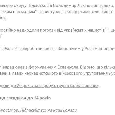
нського округу Підмосков’я Володимир Лактюшин заявив,
ським військовим” та виступав із концертами для бійців 
їни.
остійно надходили погрози від українських нацистів” і, щ
”.
ї єдності
і співробітничав із забороненим у Росії Націонал-
а співпрацював з формуванням Еспаньола. Відомо, що кільк
їни в лавах неонацистського військового угруповання
Ру
дили до 20 років за спробу отруїти мобілізованих
.
ця засудили до 14 років
 WhatsApp. Підписуйтесь на наші канали