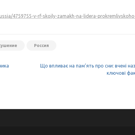
russia/4759755-v-rf-skoily-zamakh-na-lidera-prokremlivskoho
кушение
Россия
ника
Що впливає на пам’ять про сни: вчені на
ключові фа