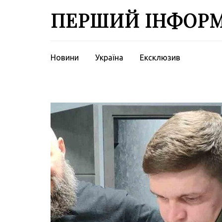
Перейти
ПЕРШИЙ ІНФОР
до
вмісту
(натисніть
Enter)
Новини
Україна
Ексклюзив