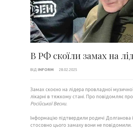
В РФ скоїли замах на лі
ВІД
INFORM
28.02.2025
Замах скоєно на лідера провладної музично
лікарні в тяжкому стані. Про повідомляє п
Російської Весни
.
Інформацію підтвердили родичі Долганова і
стосовно цього замаху вони не повідомили.