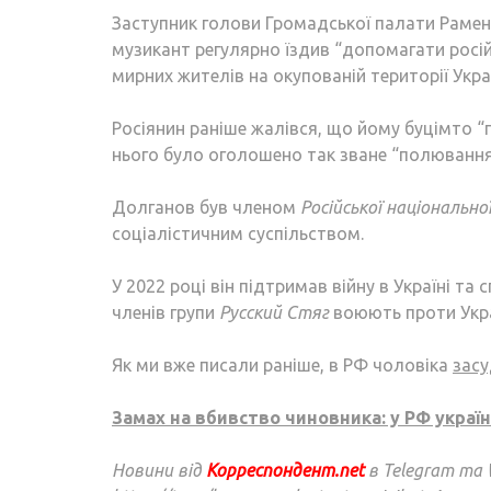
Заступник голови Громадської палати Раме
музикант регулярно їздив “допомагати росій
мирних жителів на окупованій території Укра
Росіянин раніше жалівся, що йому буцімто “п
нього було оголошено так зване “полювання
Долганов був членом
Російської національно
соціалістичним суспільством.
У 2022 році він підтримав війну в Україні т
членів групи
Русский Стяг
воюють проти Укра
Як ми вже писали раніше, в РФ чоловіка
засу
Замах на вбивство чиновника: у РФ україн
Новини від
Корреспондент.net
в Telegram та